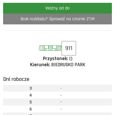
Ważny od do
Brak rozkładu? Sprawdź na stronie ZTM
911
Przystanek:
()
Kierunek:
BIEDRUSKO PARK
Dni robocze
3
-
4
-
5
-
6
-