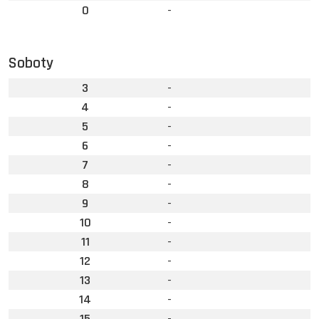
0
-
Soboty
3
-
4
-
5
-
6
-
7
-
8
-
9
-
10
-
11
-
12
-
13
-
14
-
15
-