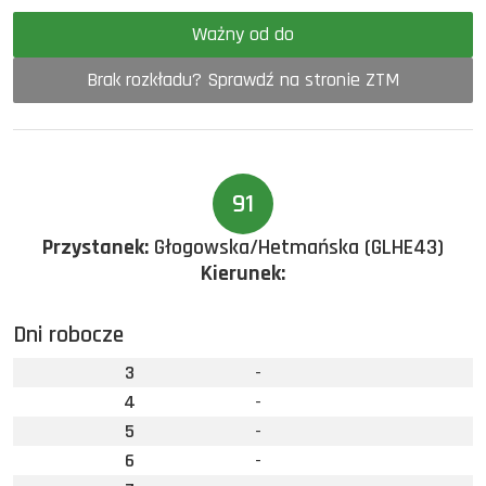
Ważny od do
Brak rozkładu? Sprawdź na stronie ZTM
91
Przystanek:
Głogowska/Hetmańska (GLHE43)
Kierunek:
Dni robocze
3
-
4
-
5
-
6
-