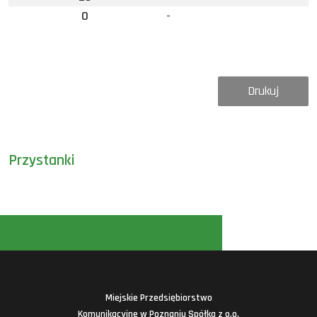
0
-
Drukuj
Przystanki
Miejskie Przedsiębiorstwo
Komunikacyjne w Poznaniu Spółka z o.o.