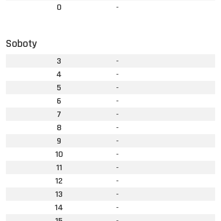
0
-
Soboty
3
-
4
-
5
-
6
-
7
-
8
-
9
-
10
-
11
-
12
-
13
-
14
-
15
-