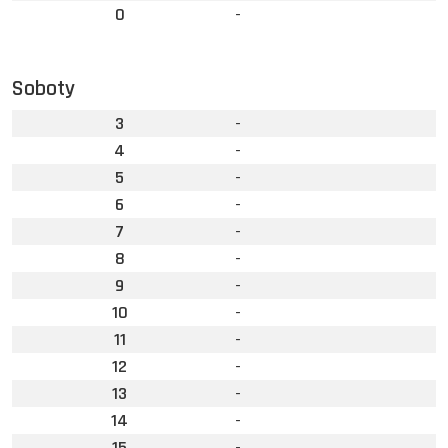
0
-
Soboty
3
-
4
-
5
-
6
-
7
-
8
-
9
-
10
-
11
-
12
-
13
-
14
-
15
-