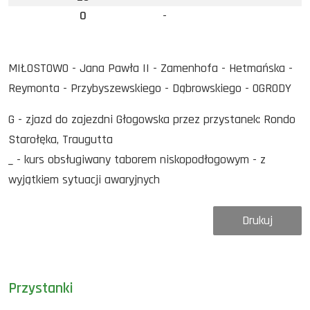
0
-
MIŁOSTOWO - Jana Pawła II - Zamenhofa - Hetmańska -
Reymonta - Przybyszewskiego - Dąbrowskiego - OGRODY
G - zjazd do zajezdni Głogowska przez przystanek: Rondo
Starołęka, Traugutta
_ - kurs obsługiwany taborem niskopodłogowym - z
wyjątkiem sytuacji awaryjnych
Drukuj
Przystanki