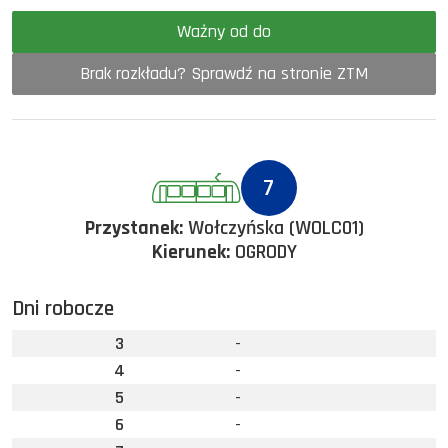
Ważny od do
Brak rozkładu? Sprawdź na stronie ZTM
7
Przystanek:
Wołczyńska (WOLC01)
Kierunek:
OGRODY
Dni robocze
3
-
4
-
5
-
6
-