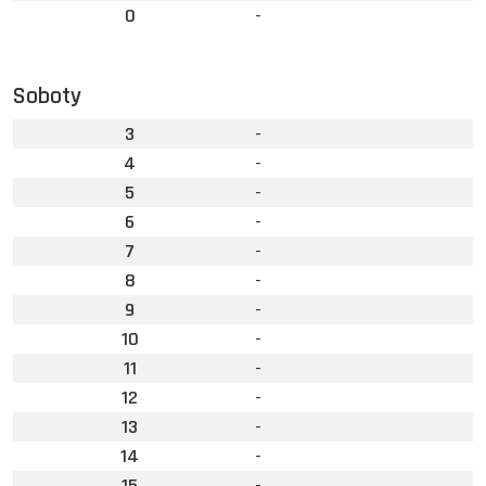
0
-
Soboty
3
-
4
-
5
-
6
-
7
-
8
-
9
-
10
-
11
-
12
-
13
-
14
-
15
-