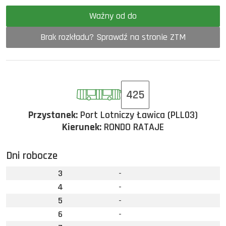
Ważny od do
Brak rozkładu? Sprawdź na stronie ZTM
425
Przystanek:
Port Lotniczy Ławica (PLL03)
Kierunek:
RONDO RATAJE
Dni robocze
3
-
4
-
5
-
6
-