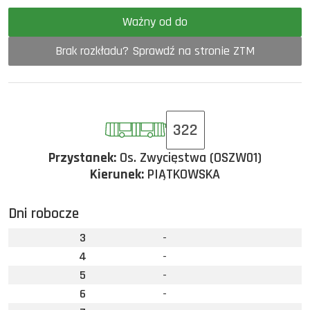
Ważny od do
Brak rozkładu? Sprawdź na stronie ZTM
322
Przystanek:
Os. Zwycięstwa (OSZW01)
Kierunek:
PIĄTKOWSKA
Dni robocze
3
-
4
-
5
-
6
-