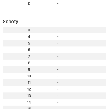
0
-
Soboty
3
-
4
-
5
-
6
-
7
-
8
-
9
-
10
-
11
-
12
-
13
-
14
-
15
-