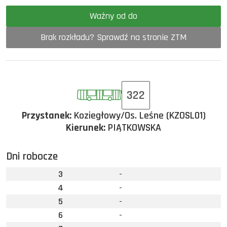
Ważny od do
Brak rozkładu? Sprawdź na stronie ZTM
322
Przystanek:
Koziegłowy/Os. Leśne (KZOSL01)
Kierunek:
PIĄTKOWSKA
Dni robocze
3
-
4
-
5
-
6
-