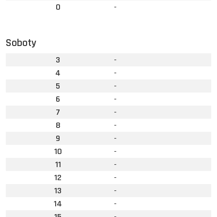
0
-
Soboty
3
-
4
-
5
-
6
-
7
-
8
-
9
-
10
-
11
-
12
-
13
-
14
-
15
-