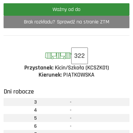
Ważny od do
Brak rozkładu? Sprawdź na stronie ZTM
322
Przystanek:
Kicin/Szkoła (KCSZK01)
Kierunek:
PIĄTKOWSKA
Dni robocze
3
-
4
-
5
-
6
-