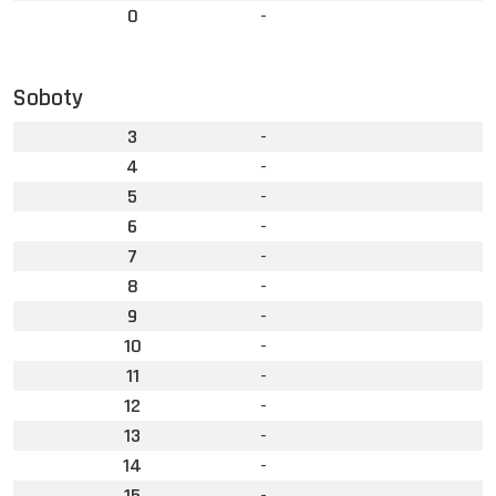
0
-
Soboty
3
-
4
-
5
-
6
-
7
-
8
-
9
-
10
-
11
-
12
-
13
-
14
-
15
-