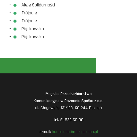
-
Aleje Solidarności
-
Trójpole
-
Trójpole
-
Piątkowska
-
Piątkowska
Miejskie Przedsiębiorstwo
Komunikacyjne w Poznaniu Spółka z o.o.
ul. Głogowska 131/133, 60-244 Poznań
tel. 61 839 60 00
e-mail:
kancelaria@mpk.poznan.pl