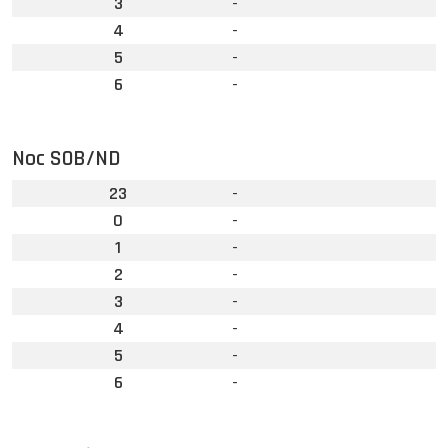
3
-
4
-
5
-
6
-
Noc SOB/ND
23
-
0
-
1
-
2
-
3
-
4
-
5
-
6
-