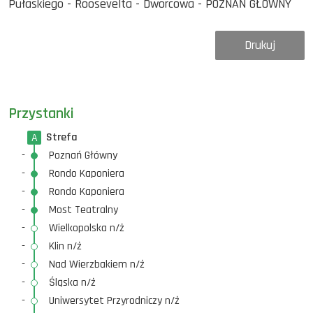
Pułaskiego - Roosevelta - Dworcowa - POZNAŃ GŁÓWNY
Drukuj
Przystanki
Strefa
A
-
Poznań Główny
-
Rondo Kaponiera
-
Rondo Kaponiera
-
Most Teatralny
-
Wielkopolska n/ż
-
Klin n/ż
-
Nad Wierzbakiem n/ż
-
Śląska n/ż
-
Uniwersytet Przyrodniczy n/ż