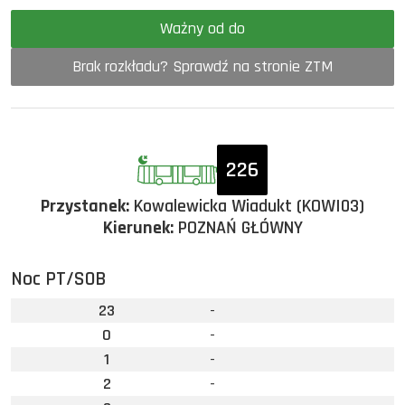
Ważny od do
Brak rozkładu? Sprawdź na stronie ZTM
226
Przystanek:
Kowalewicka Wiadukt (KOWI03)
Kierunek:
POZNAŃ GŁÓWNY
Noc PT/SOB
23
-
0
-
1
-
2
-