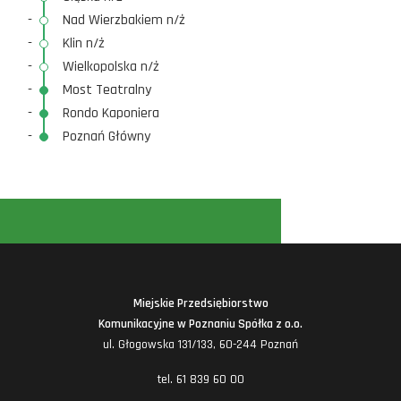
-
Nad Wierzbakiem n/ż
-
Klin n/ż
-
Wielkopolska n/ż
-
Most Teatralny
-
Rondo Kaponiera
-
Poznań Główny
Miejskie Przedsiębiorstwo
Komunikacyjne w Poznaniu Spółka z o.o.
ul. Głogowska 131/133, 60-244 Poznań
tel. 61 839 60 00