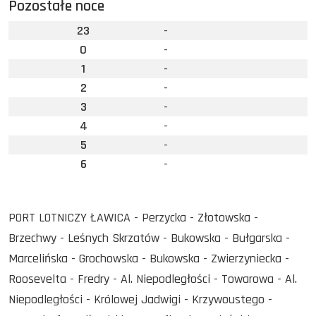
Pozostałe noce
23
-
0
-
1
-
2
-
3
-
4
-
5
-
6
-
PORT LOTNICZY ŁAWICA - Perzycka - Złotowska -
Brzechwy - Leśnych Skrzatów - Bukowska - Bułgarska -
Marcelińska - Grochowska - Bukowska - Zwierzyniecka -
Roosevelta - Fredry - Al. Niepodległości - Towarowa - Al.
Niepodległości - Królowej Jadwigi - Krzywoustego -