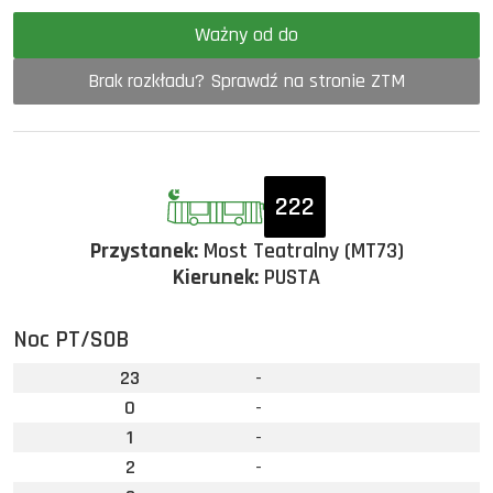
Ważny od do
Brak rozkładu? Sprawdź na stronie ZTM
222
Przystanek:
Most Teatralny (MT73)
Kierunek:
PUSTA
Noc PT/SOB
23
-
0
-
1
-
2
-