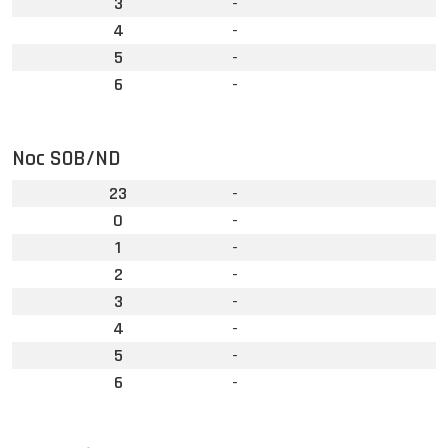
3
-
4
-
5
-
6
-
Noc SOB/ND
23
-
0
-
1
-
2
-
3
-
4
-
5
-
6
-