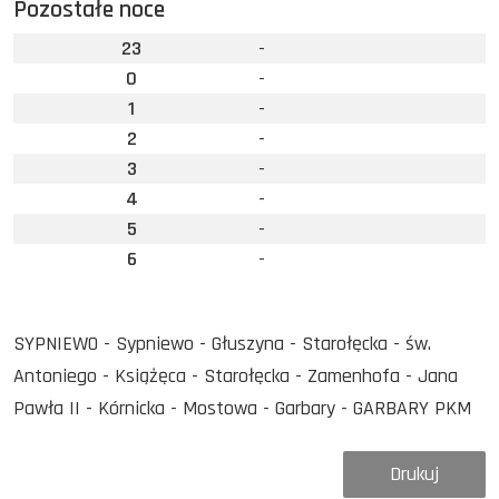
Pozostałe noce
23
-
0
-
1
-
2
-
3
-
4
-
5
-
6
-
SYPNIEWO - Sypniewo - Głuszyna - Starołęcka - św.
Antoniego - Książęca - Starołęcka - Zamenhofa - Jana
Pawła II - Kórnicka - Mostowa - Garbary - GARBARY PKM
Drukuj