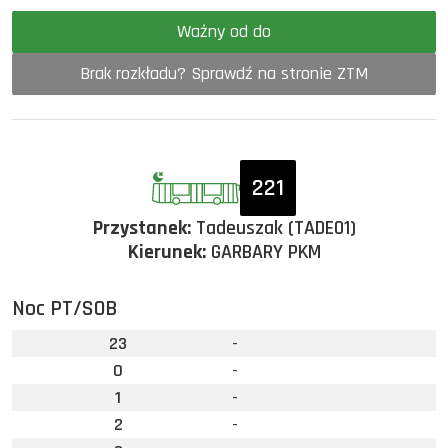
Ważny od do
Brak rozkładu? Sprawdź na stronie ZTM
221
Przystanek:
Tadeuszak (TADE01)
Kierunek:
GARBARY PKM
Noc PT/SOB
23
-
0
-
1
-
2
-