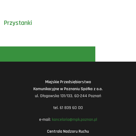
Przystanki
Miejskie Przedsiębiorstwo
Komunikacyjne w Poznaniu Spółka z o.o.
ul. Głogowska 131/133, 60-244 Poznań
tel. 61 839 60 00
e-mail:
kancelaria@mpk.poznan.pl
Centrala Nadzoru Ruchu