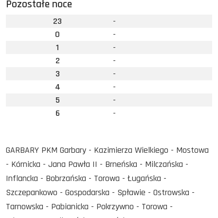
Pozostałe noce
23
-
0
-
1
-
2
-
3
-
4
-
5
-
6
-
GARBARY PKM Garbary - Kazimierza Wielkiego - Mostowa
- Kórnicka - Jana Pawła II - Brneńska - Milczańska -
Inflancka - Bobrzańska - Torowa - Ługańska -
Szczepankowo - Gospodarska - Spławie - Ostrowska -
Tarnowska - Pabianicka - Pokrzywno - Torowa -