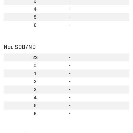
3
-
4
-
5
-
6
-
Noc SOB/ND
23
-
0
-
1
-
2
-
3
-
4
-
5
-
6
-