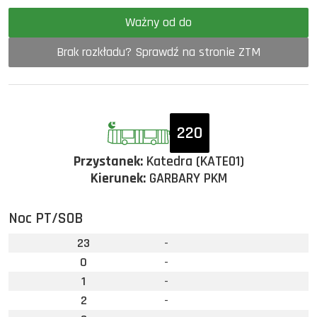
Ważny od do
Brak rozkładu? Sprawdź na stronie ZTM
220
Przystanek:
Katedra (KATE01)
Kierunek:
GARBARY PKM
Noc PT/SOB
23
-
0
-
1
-
2
-