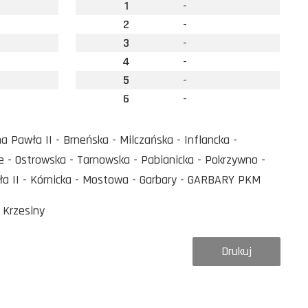
1
-
2
-
3
-
4
-
5
-
6
-
Pawła II - Brneńska - Milczańska - Inflancka -
 - Ostrowska - Tarnowska - Pabianicka - Pokrzywno -
ła II - Kórnicka - Mostowa - Garbary - GARBARY PKM
 Krzesiny
Drukuj