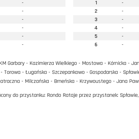
-
1
-
-
2
-
-
3
-
-
4
-
-
5
-
-
6
-
 Garbary - Kazimierza Wielkiego - Mostowa - Kórnicka - Jana 
- Torowa - Ługańska - Szczepankowo - Gospodarska - Spławie
atraczna - Milczańska - Brneńska - Krzywoustego - Jana Paw
rócony do przystanku: Rondo Rataje przez przystanek: Spławie,