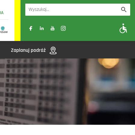
UA
A
A-
A+
Zaplanuj podróż