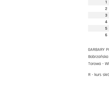
1
2
3
4
5
6
GARBARY PKM
Bobrzańska 
Torowa - Wi
R - kurs sk