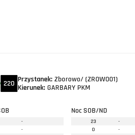
Przystanek:
Zborowo/ (ZROWO01)
220
Kierunek:
GARBARY PKM
SOB
Noc SOB/ND
-
23
-
-
0
-