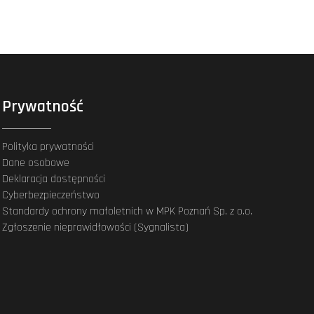
Prywatność
Polityka prywatności
Dane osobowe
Deklaracja dostępności
Cyberbezpieczeństwo
Standardy ochrony małoletnich w MPK Poznań Sp. z o.o.
Zgłoszenie nieprawidłowości (Sygnalista)