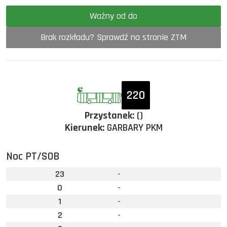
Ważny od do
Brak rozkładu? Sprawdź na stronie ZTM
220
Przystanek:
()
Kierunek:
GARBARY PKM
Noc PT/SOB
23
-
0
-
1
-
2
-