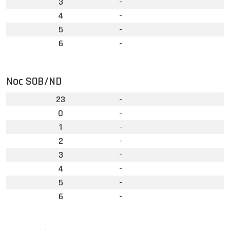
3
-
4
-
5
-
6
-
Noc SOB/ND
23
-
0
-
1
-
2
-
3
-
4
-
5
-
6
-