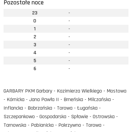
Pozostałe noce
23
-
0
-
1
-
2
-
3
-
4
-
5
-
6
-
GARBARY PKM Garbary - Kazimierza Wielkiego - Mostowa
- Kórnicka - Jana Pawła II - Brneńska - Milczańska -
Inflancka - Bobrzańska - Torowa - Ługańska -
Szczepankowo - Gospodarska - Spławie - Ostrowska -
Tarnowska - Pabianicka - Pokrzywno - Torowa -