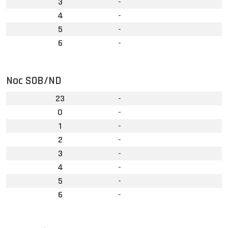
3
-
4
-
5
-
6
-
Noc SOB/ND
23
-
0
-
1
-
2
-
3
-
4
-
5
-
6
-