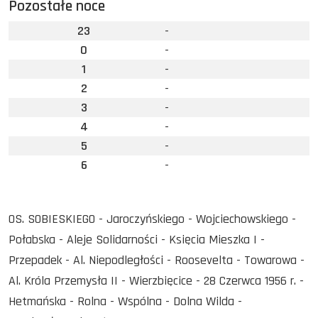
Pozostałe noce
23
-
0
-
1
-
2
-
3
-
4
-
5
-
6
-
OS. SOBIESKIEGO - Jaroczyńskiego - Wojciechowskiego -
Połabska - Aleje Solidarności - Księcia Mieszka I -
Przepadek - Al. Niepodległości - Roosevelta - Towarowa -
Al. Króla Przemysła II - Wierzbięcice - 28 Czerwca 1956 r. -
Hetmańska - Rolna - Wspólna - Dolna Wilda -