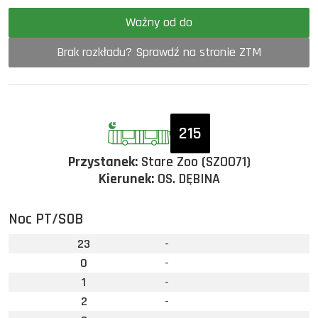
Ważny od do
Brak rozkładu? Sprawdź na stronie ZTM
215
Przystanek:
Stare Zoo (SZOO71)
Kierunek:
OS. DĘBINA
Noc PT/SOB
23
-
0
-
1
-
2
-