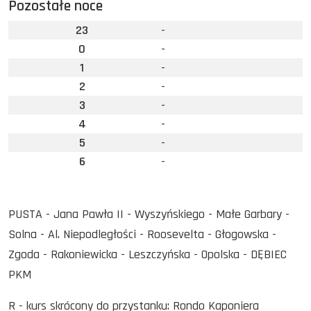
Pozostałe noce
23
-
0
-
1
-
2
-
3
-
4
-
5
-
6
-
PUSTA - Jana Pawła II - Wyszyńskiego - Małe Garbary -
Solna - Al. Niepodległości - Roosevelta - Głogowska -
Zgoda - Rakoniewicka - Leszczyńska - Opolska - DĘBIEC
PKM
R - kurs skrócony do przystanku: Rondo Kaponiera