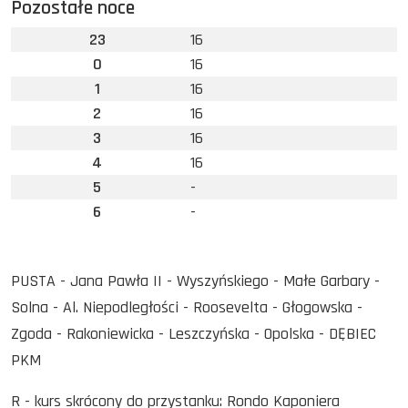
Pozostałe noce
23
16
0
16
1
16
2
16
3
16
4
16
5
-
6
-
PUSTA - Jana Pawła II - Wyszyńskiego - Małe Garbary -
Solna - Al. Niepodległości - Roosevelta - Głogowska -
Zgoda - Rakoniewicka - Leszczyńska - Opolska - DĘBIEC
PKM
R - kurs skrócony do przystanku: Rondo Kaponiera