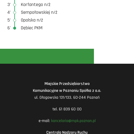
3'
Korfantego n/ż
4'
Sempołowskiej n/ż
5'
Opolska n/ż
6'
Dębiec PKM
Miejskie Przedsiębiorstwo
Komunikacyjne w Poznaniu Spółka z o.o.
ul. Głogowska 131/133, 60-244 Poznań
tel. 61 839 60 00
e-mail:
kancelaria@mpk.poznan.pl
Centrala Nadzoru Ruchu