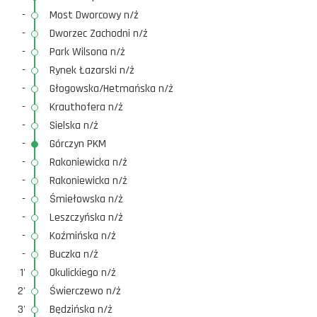
-
Most Dworcowy n/ż
-
Dworzec Zachodni n/ż
-
Park Wilsona n/ż
-
Rynek Łazarski n/ż
-
Głogowska/Hetmańska n/ż
-
Krauthofera n/ż
-
Sielska n/ż
-
Górczyn PKM
-
Rakoniewicka n/ż
-
Rakoniewicka n/ż
-
Śmiełowska n/ż
-
Leszczyńska n/ż
-
Koźmińska n/ż
-
Buczka n/ż
1'
Okulickiego n/ż
2'
Świerczewo n/ż
3'
Będzińska n/ż