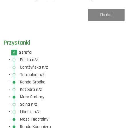
Drukuj
Przystanki
Strefa
A
-
Pusta n/ż
-
Łomżyńska n/ż
-
Termalna n/ż
-
Rondo Śródka
-
Katedra n/ż
-
Małe Garbary
-
Solna n/ż
-
Libelta n/ż
-
Most Teatralny
-
Rondo Kaponiera