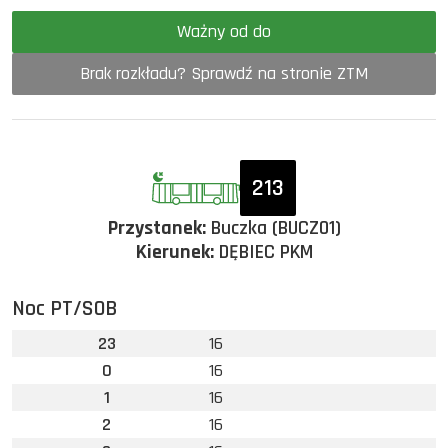
Ważny od do
Brak rozkładu? Sprawdź na stronie ZTM
213
Przystanek:
Buczka (BUCZ01)
Kierunek:
DĘBIEC PKM
Noc PT/SOB
23
16
0
16
1
16
2
16