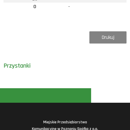
0
-
Drukuj
Przystanki
Miejskie Przedsiębiorstwo
Komunikacyjne w Poznaniu Spółka z o.o.