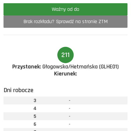
Ważny od do
Brak rozkładu? Sprawdź na stronie ZTM
211
Przystanek:
Głogowska/Hetmańska (GLHE01)
Kierunek:
Dni robocze
3
-
4
-
5
-
6
-