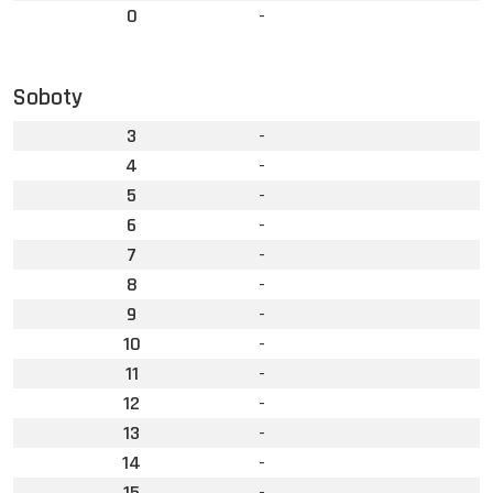
0
-
Soboty
3
-
4
-
5
-
6
-
7
-
8
-
9
-
10
-
11
-
12
-
13
-
14
-
15
-