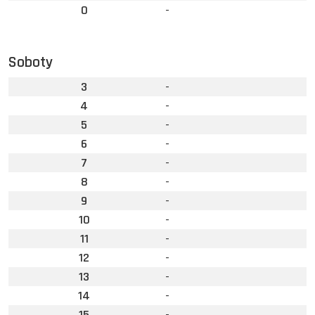
0
-
Soboty
3
-
4
-
5
-
6
-
7
-
8
-
9
-
10
-
11
-
12
-
13
-
14
-
15
-