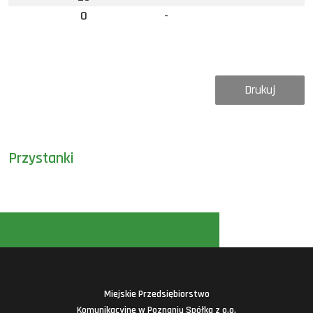
0
-
Drukuj
Przystanki
Miejskie Przedsiębiorstwo
Komunikacyjne w Poznaniu Spółka z o.o.