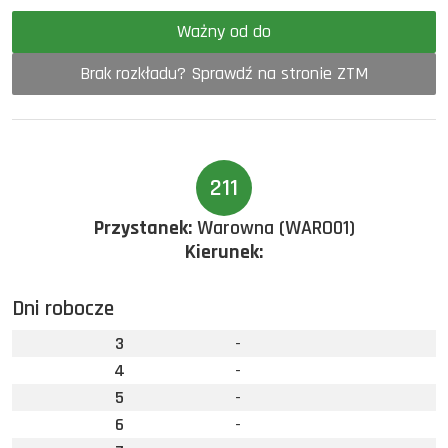
Ważny od do
Brak rozkładu? Sprawdź na stronie ZTM
211
Przystanek:
Warowna (WARO01)
Kierunek:
Dni robocze
3
-
4
-
5
-
6
-