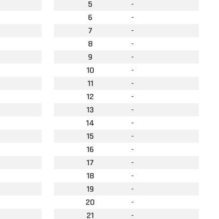
5
-
6
-
7
-
8
-
9
-
10
-
11
-
12
-
13
-
14
-
15
-
16
-
17
-
18
-
19
-
20
-
21
-