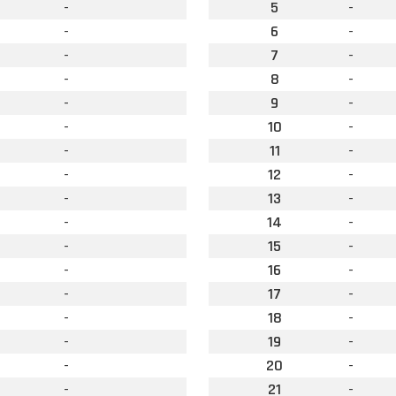
-
5
-
-
6
-
-
7
-
-
8
-
-
9
-
-
10
-
-
11
-
-
12
-
-
13
-
-
14
-
-
15
-
-
16
-
-
17
-
-
18
-
-
19
-
-
20
-
-
21
-