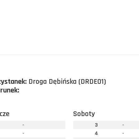
zystanek:
Droga Dębińska (DRDE01)
erunek:
cze
Soboty
-
3
-
-
4
-