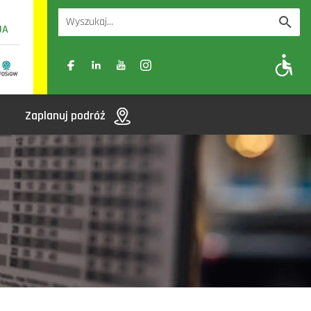
UA
A
A-
A+
Zaplanuj podróż