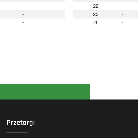
-
22
-
-
23
-
-
0
-
Przetargi