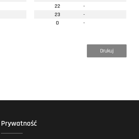
22
-
23
-
0
-
Drukuj
Prywatność