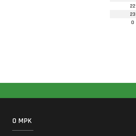
22
23
0
O MPK