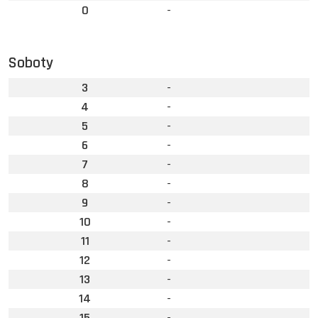
0
-
Soboty
3
-
4
-
5
-
6
-
7
-
8
-
9
-
10
-
11
-
12
-
13
-
14
-
15
-