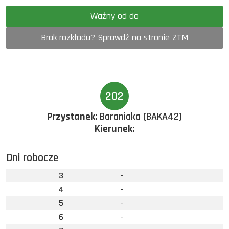
Ważny od do
Brak rozkładu? Sprawdź na stronie ZTM
202
Przystanek:
Baraniaka (BAKA42)
Kierunek:
Dni robocze
3
-
4
-
5
-
6
-