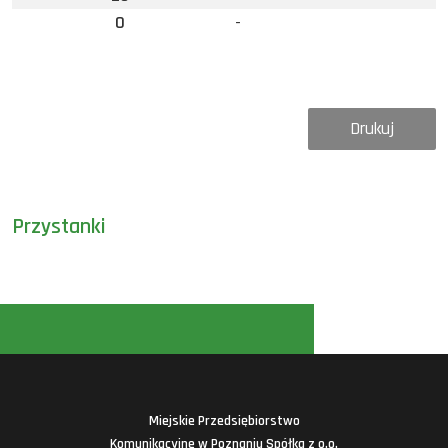
0
-
Drukuj
Przystanki
Miejskie Przedsiębiorstwo
Komunikacyjne w Poznaniu Spółka z o.o.