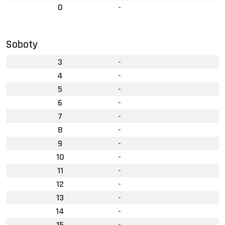
0
-
Soboty
3
-
4
-
5
-
6
-
7
-
8
-
9
-
10
-
11
-
12
-
13
-
14
-
15
-