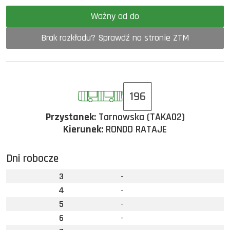
Ważny od do
Brak rozkładu? Sprawdź na stronie ZTM
196
Przystanek:
Tarnowska (TAKA02)
Kierunek:
RONDO RATAJE
Dni robocze
3
-
4
-
5
-
6
-