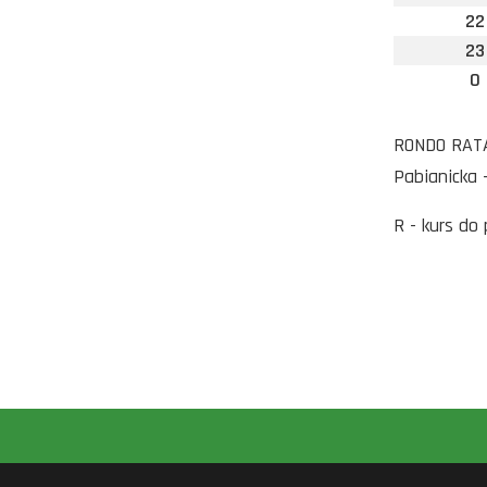
22
23
0
RONDO RATAJ
Pabianicka 
R - kurs do