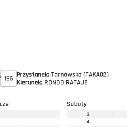
Przystanek:
Tarnowska (TAKA02)
196
Kierunek:
RONDO RATAJE
cze
Soboty
-
3
-
-
4
-