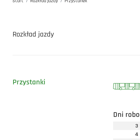
Start
Rozkład jazdy
Przystanek
Rozkład jazdy
Przystanki
Dni robo
3
4