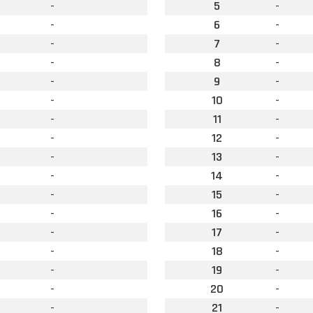
-
5
-
-
6
-
-
7
-
-
8
-
-
9
-
-
10
-
-
11
-
-
12
-
-
13
-
-
14
-
-
15
-
-
16
-
-
17
-
-
18
-
-
19
-
-
20
-
-
21
-