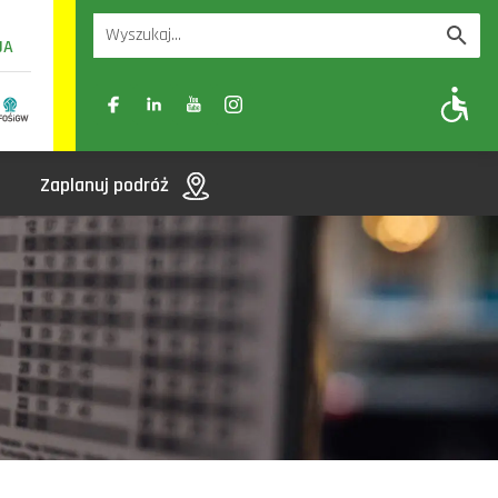
UA
A
A-
A+
Zaplanuj podróż