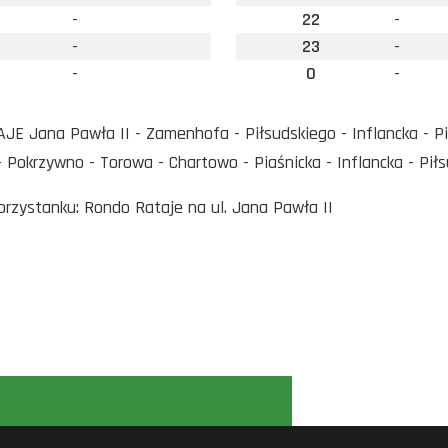
-
22
-
-
23
-
-
0
-
E Jana Pawła II - Zamenhofa - Piłsudskiego - Inflancka - Pi
- Pokrzywno - Torowa - Chartowo - Piaśnicka - Inflancka - 
 przystanku: Rondo Rataje na ul. Jana Pawła II