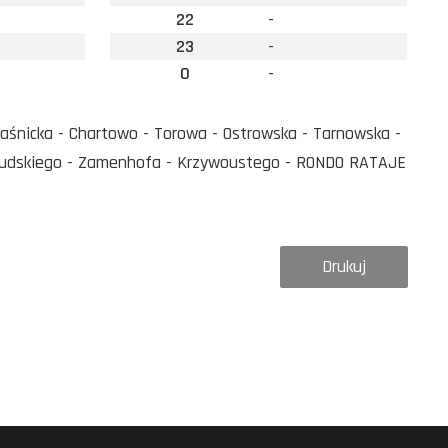
22
-
23
-
0
-
aśnicka - Chartowo - Torowa - Ostrowska - Tarnowska -
Piłsudskiego - Zamenhofa - Krzywoustego - RONDO RATAJE
Drukuj