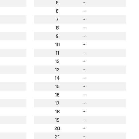
5
-
6
-
7
-
8
-
9
-
10
-
11
-
12
-
13
-
14
-
15
-
16
-
17
-
18
-
19
-
20
-
21
-