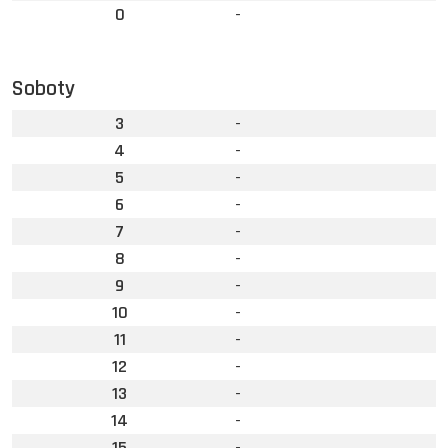
0
-
Soboty
3
-
4
-
5
-
6
-
7
-
8
-
9
-
10
-
11
-
12
-
13
-
14
-
15
-