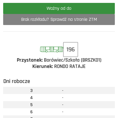
Ważny od do
Brak rozkładu? Sprawdź na stronie ZTM
196
Przystanek:
Borówiec/Szkoła (BRSZK01)
Kierunek:
RONDO RATAJE
Dni robocze
3
-
4
-
5
-
6
-