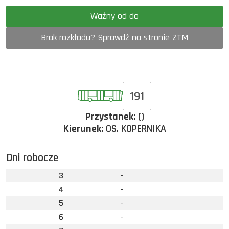
Ważny od do
Brak rozkładu? Sprawdź na stronie ZTM
191
Przystanek:
()
Kierunek:
OS. KOPERNIKA
Dni robocze
3
-
4
-
5
-
6
-