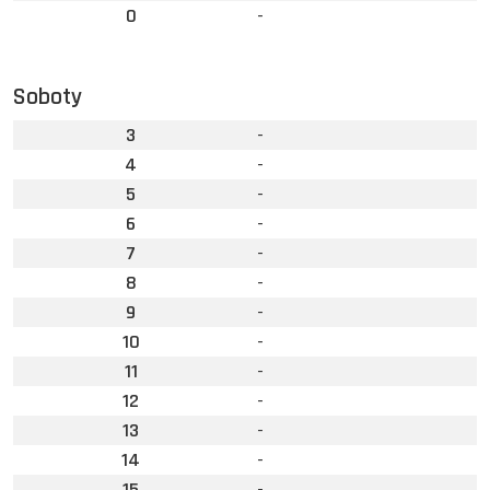
0
-
Soboty
3
-
4
-
5
-
6
-
7
-
8
-
9
-
10
-
11
-
12
-
13
-
14
-
15
-