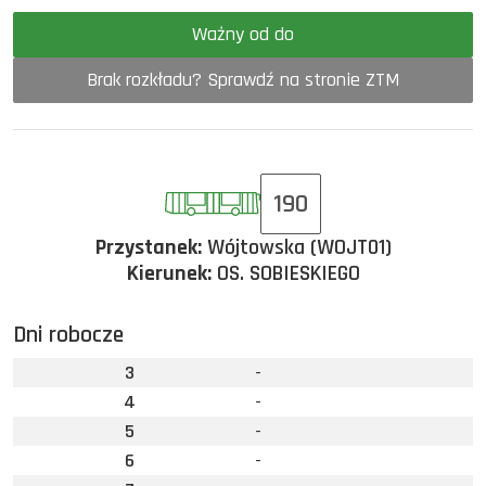
Ważny od do
Brak rozkładu? Sprawdź na stronie ZTM
190
Przystanek:
Wójtowska (WOJT01)
Kierunek:
OS. SOBIESKIEGO
Dni robocze
3
-
4
-
5
-
6
-