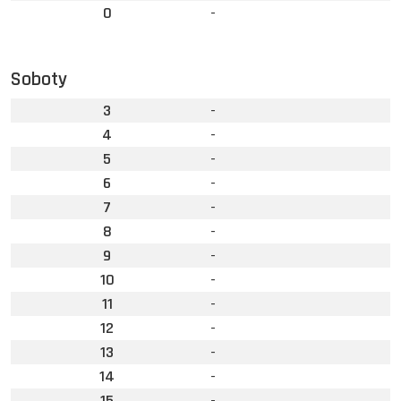
0
-
Soboty
3
-
4
-
5
-
6
-
7
-
8
-
9
-
10
-
11
-
12
-
13
-
14
-
15
-