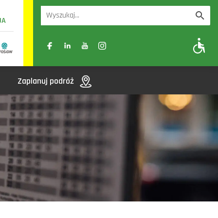
UA
A
A-
A+
Zaplanuj podróż