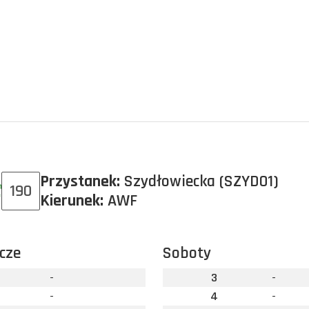
Przystanek:
Szydłowiecka (SZYD01)
190
Kierunek:
AWF
cze
Soboty
-
3
-
-
4
-