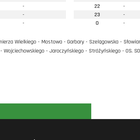
-
22
-
-
23
-
-
0
-
ierza Wielkiego - Mostowa - Garbary - Szelągowska - Słowiańsk
- Wojciechowskiego - Jaroczyńskiego - Stróżyńskiego - OS. S