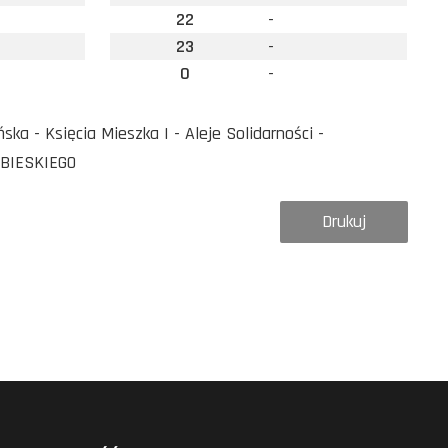
22
-
23
-
0
-
a - Księcia Mieszka I - Aleje Solidarności -
OBIESKIEGO
Drukuj