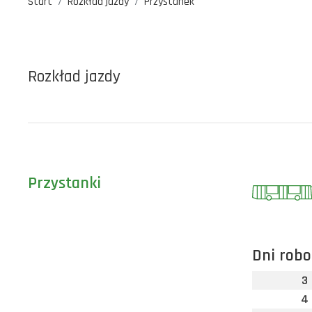
Start
Rozkład jazdy
Przystanek
Rozkład jazdy
Przystanki
Dni robo
3
4