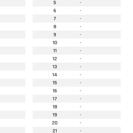
5
-
6
-
7
-
8
-
9
-
10
-
11
-
12
-
13
-
14
-
15
-
16
-
17
-
18
-
19
-
20
-
21
-