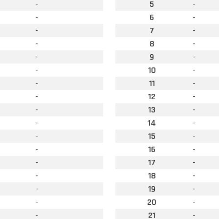
-
5
-
-
6
-
-
7
-
-
8
-
-
9
-
-
10
-
-
11
-
-
12
-
-
13
-
-
14
-
-
15
-
-
16
-
-
17
-
-
18
-
-
19
-
-
20
-
-
21
-