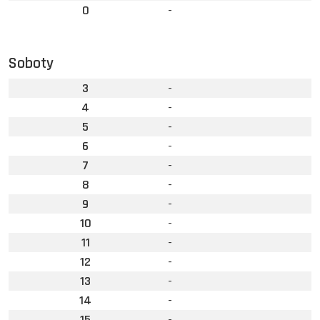
0
-
Soboty
3
-
4
-
5
-
6
-
7
-
8
-
9
-
10
-
11
-
12
-
13
-
14
-
15
-