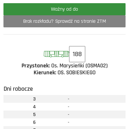
Ważny od do
Brak rozkładu? Sprawdź na stronie ZTM
188
Przystanek:
Os. Marysieńki (OSMA02)
Kierunek:
OS. SOBIESKIEGO
Dni robocze
3
-
4
-
5
-
6
-