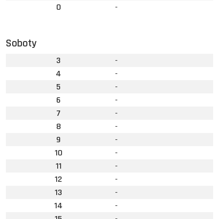
0
-
Soboty
3
-
4
-
5
-
6
-
7
-
8
-
9
-
10
-
11
-
12
-
13
-
14
-
15
-