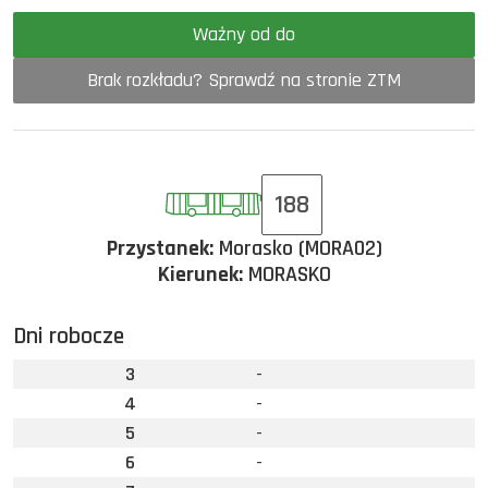
Ważny od do
Brak rozkładu? Sprawdź na stronie ZTM
188
Przystanek:
Morasko (MORA02)
Kierunek:
MORASKO
Dni robocze
3
-
4
-
5
-
6
-