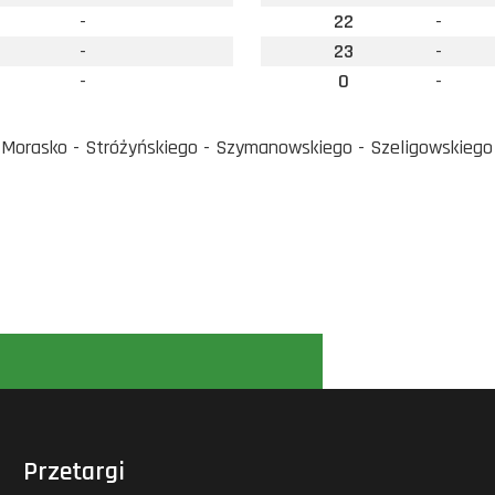
-
22
-
-
23
-
-
0
-
orasko - Stróżyńskiego - Szymanowskiego - Szeligowskiego 
Przetargi