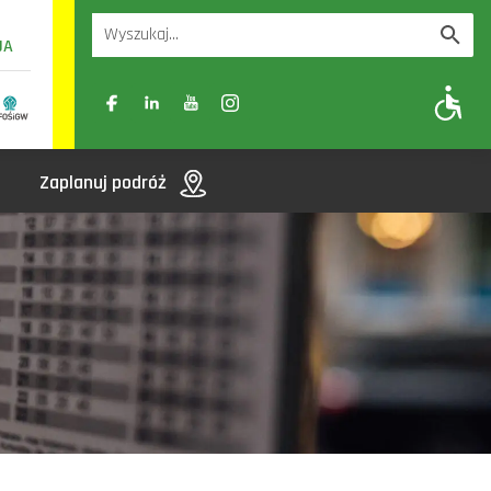
UA
A
A-
A+
Zaplanuj podróż