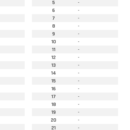
5
-
6
-
7
-
8
-
9
-
10
-
11
-
12
-
13
-
14
-
15
-
16
-
17
-
18
-
19
-
20
-
21
-