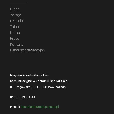
O nas
Zarząd
Historia
Tabor
Usługi
Praca
Kontakt
Fundusz prewencyjny
Miejskie Przedsiębiorstwo
Komunikacyjne w Poznaniu Spółka z o.o.
ul. Głogowska 131/133, 60-244 Poznań
tel. 61 839 60 00
e-mail:
kancelaria@mpk.poznan.pl