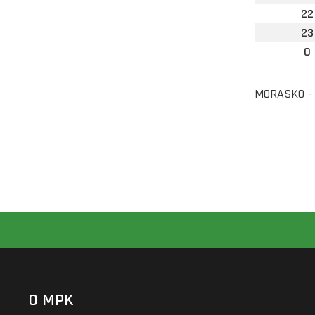
22
23
0
MORASKO - M
O MPK