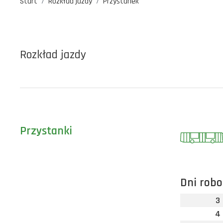
Start
Rozkład jazdy
Przystanek
Rozkład jazdy
Przystanki
Dni robo
3
4