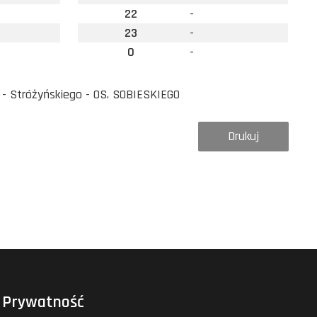
22
-
23
-
0
-
- Stróżyńskiego - OS. SOBIESKIEGO
Drukuj
Prywatność