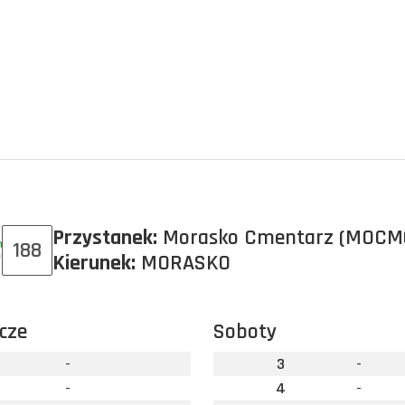
Przystanek:
Morasko Cmentarz (MOCM
188
Kierunek:
MORASKO
cze
Soboty
-
3
-
-
4
-