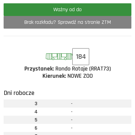
Ważny od do
Brak rozkładu? Sprawdź na stronie ZTM
184
Przystanek:
Rondo Rataje (RRAT73)
Kierunek:
NOWE ZOO
Dni robocze
3
-
4
-
5
-
6
-