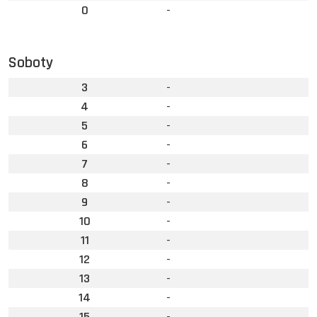
0
-
Soboty
3
-
4
-
5
-
6
-
7
-
8
-
9
-
10
-
11
-
12
-
13
-
14
-
15
-