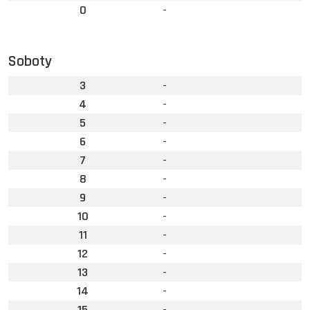
0
-
Soboty
3
-
4
-
5
-
6
-
7
-
8
-
9
-
10
-
11
-
12
-
13
-
14
-
15
-