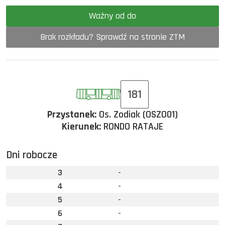
Ważny od do
Brak rozkładu? Sprawdź na stronie ZTM
181
Przystanek:
Os. Zodiak (OSZO01)
Kierunek:
RONDO RATAJE
Dni robocze
3
-
4
-
5
-
6
-