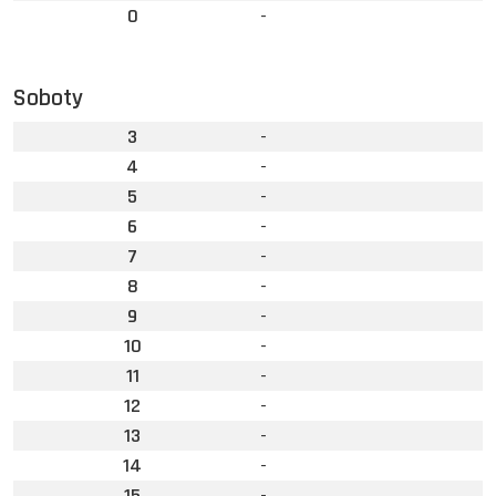
0
-
Soboty
3
-
4
-
5
-
6
-
7
-
8
-
9
-
10
-
11
-
12
-
13
-
14
-
15
-