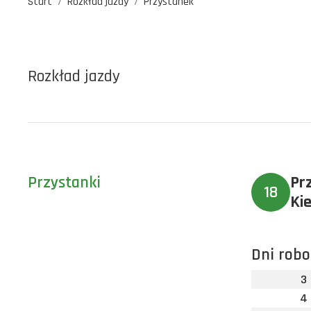
Start
Rozkład jazdy
Przystanek
Rozkład jazdy
Przystanki
Pr
18
Ki
Dni robo
3
4