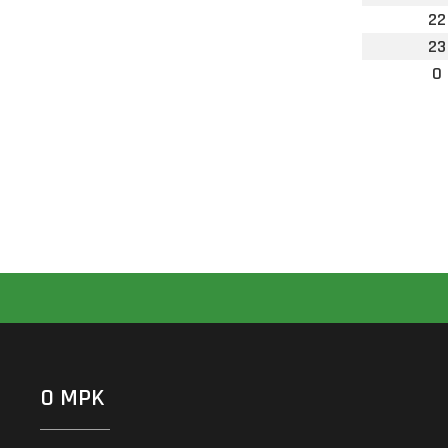
22
23
0
O MPK