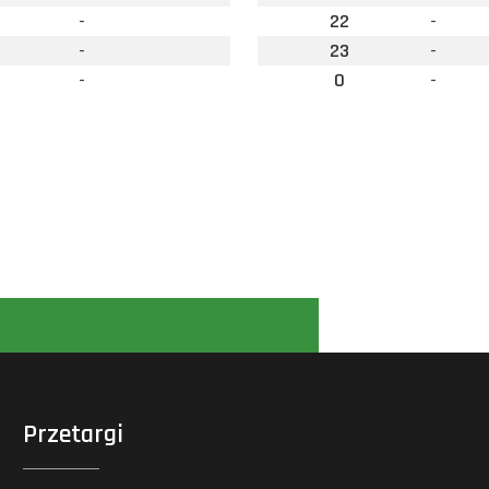
-
22
-
-
23
-
-
0
-
Przetargi