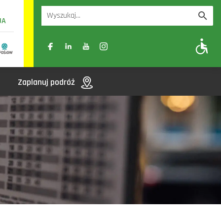
UA
A
A-
A+
Zaplanuj podróż