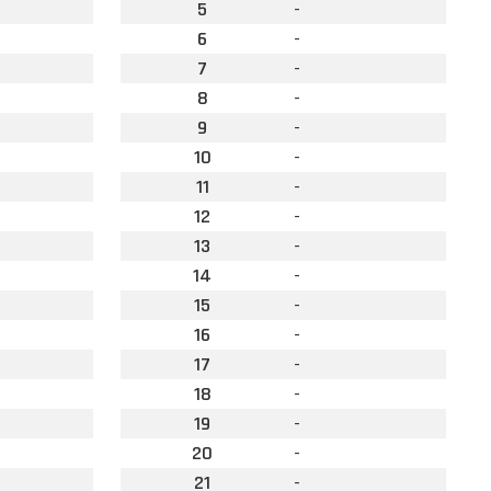
5
-
6
-
7
-
8
-
9
-
10
-
11
-
12
-
13
-
14
-
15
-
16
-
17
-
18
-
19
-
20
-
21
-