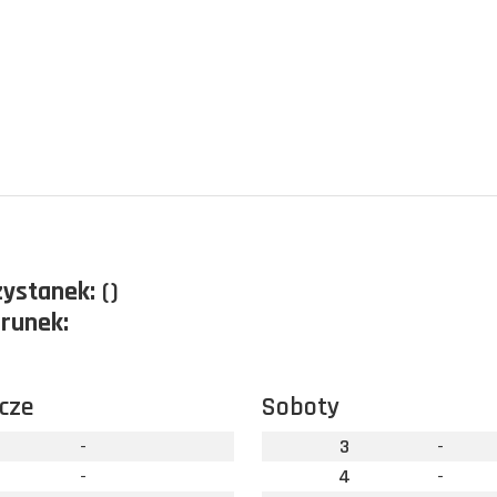
zystanek:
()
erunek:
cze
Soboty
-
3
-
-
4
-