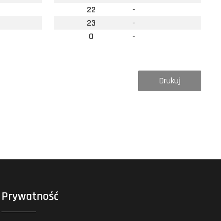
22
-
23
-
0
-
Drukuj
Prywatność