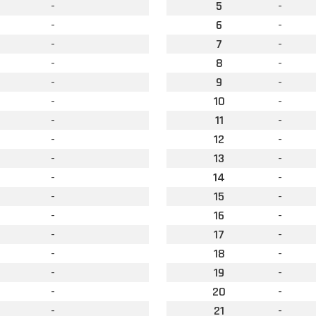
-
5
-
-
6
-
-
7
-
-
8
-
-
9
-
-
10
-
-
11
-
-
12
-
-
13
-
-
14
-
-
15
-
-
16
-
-
17
-
-
18
-
-
19
-
-
20
-
-
21
-