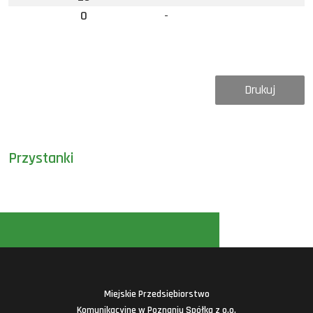
0
-
Drukuj
Przystanki
Miejskie Przedsiębiorstwo
Komunikacyjne w Poznaniu Spółka z o.o.