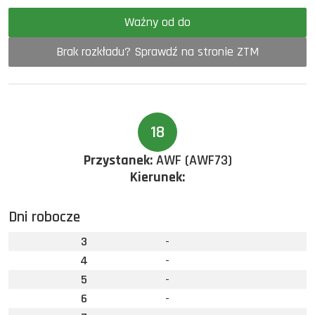
Ważny od do
Brak rozkładu? Sprawdź na stronie ZTM
18
Przystanek:
AWF (AWF73)
Kierunek:
Dni robocze
3
-
4
-
5
-
6
-