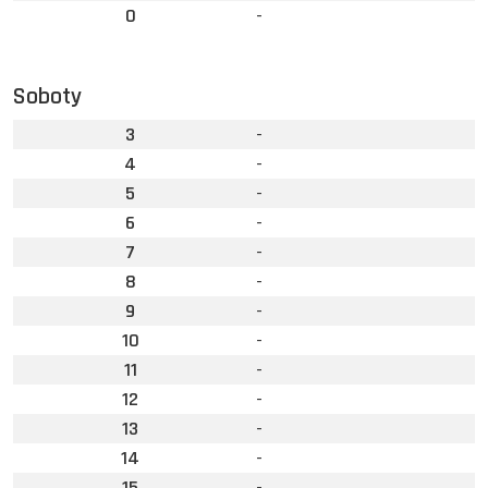
0
-
Soboty
3
-
4
-
5
-
6
-
7
-
8
-
9
-
10
-
11
-
12
-
13
-
14
-
15
-