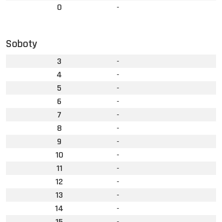
0
-
Soboty
3
-
4
-
5
-
6
-
7
-
8
-
9
-
10
-
11
-
12
-
13
-
14
-
15
-