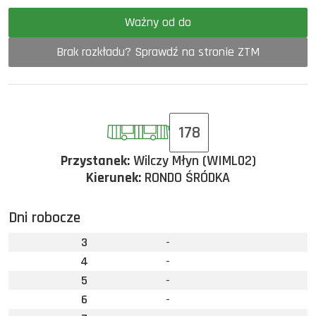
Ważny od do
Brak rozkładu? Sprawdź na stronie ZTM
178
Przystanek:
Wilczy Młyn (WIML02)
Kierunek:
RONDO ŚRÓDKA
Dni robocze
3
-
4
-
5
-
6
-