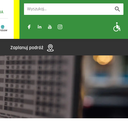
UA
A
A-
A+
Zaplanuj podróż