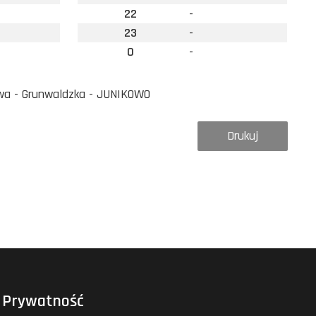
22
-
23
-
0
-
wa - Grunwaldzka - JUNIKOWO
Drukuj
Prywatność