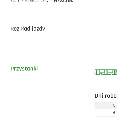
Start
Rozkład jazdy
Przystanek
Rozkład jazdy
Przystanki
Dni robo
3
4