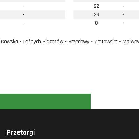
-
22
-
-
23
-
-
0
-
ukowska - Leśnych Skrzatów - Brzechwy - Złotowska - Malwo
Przetargi