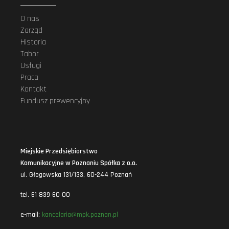
O nas
Zarząd
Historia
Tabor
Usługi
Praca
Kontakt
Fundusz prewencyjny
Miejskie Przedsiębiorstwo
Komunikacyjne w Poznaniu Spółka z o.o.
ul. Głogowska 131/133, 60-244 Poznań
tel. 61 839 60 00
e-mail:
kancelaria@mpk.poznan.pl