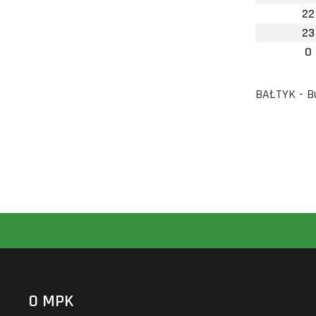
22
23
0
BAŁTYK - B
O MPK