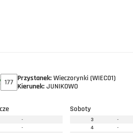
Przystanek:
Wieczorynki (WIEC01)
177
Kierunek:
JUNIKOWO
cze
Soboty
-
3
-
-
4
-