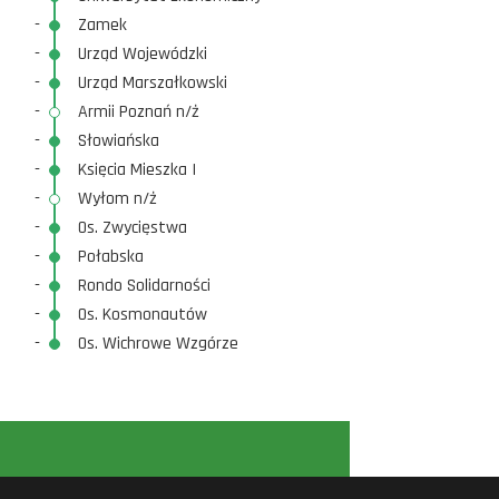
-
Zamek
-
Urząd Wojewódzki
-
Urząd Marszałkowski
-
Armii Poznań n/ż
-
Słowiańska
-
Księcia Mieszka I
-
Wyłom n/ż
-
Os. Zwycięstwa
-
Połabska
-
Rondo Solidarności
-
Os. Kosmonautów
-
Os. Wichrowe Wzgórze