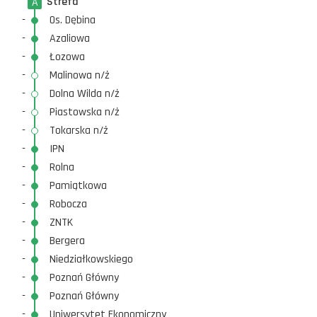
Strefa
A
-
Os. Dębina
-
Azaliowa
-
Łozowa
-
Malinowa n/ż
-
Dolna Wilda n/ż
-
Piastowska n/ż
-
Tokarska n/ż
-
IPN
-
Rolna
-
Pamiątkowa
-
Robocza
-
ZNTK
-
Bergera
-
Niedziałkowskiego
-
Poznań Główny
-
Poznań Główny
-
Uniwersytet Ekonomiczny