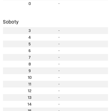
0
-
Soboty
3
-
4
-
5
-
6
-
7
-
8
-
9
-
10
-
11
-
12
-
13
-
14
-
15
-