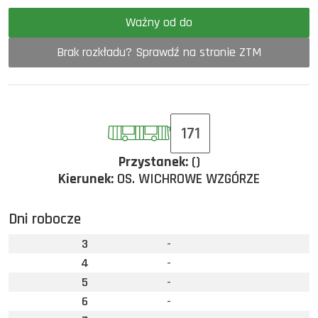
Ważny od do
Brak rozkładu? Sprawdź na stronie ZTM
171
Przystanek:
()
Kierunek:
OS. WICHROWE WZGÓRZE
Dni robocze
3
-
4
-
5
-
6
-