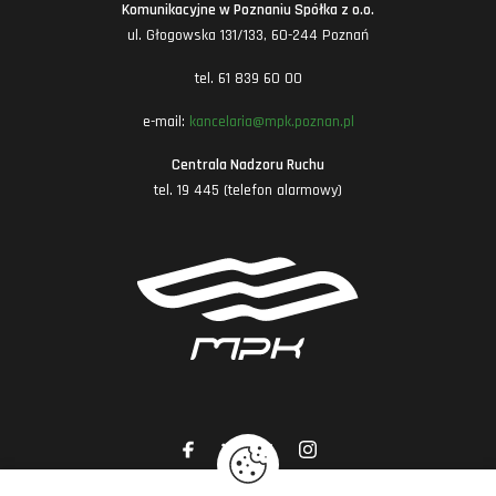
Komunikacyjne w Poznaniu Spółka z o.o.
ul. Głogowska 131/133, 60-244 Poznań
tel. 61 839 60 00
e-mail:
kancelaria@mpk.poznan.pl
Centrala Nadzoru Ruchu
tel. 19 445 (telefon alarmowy)