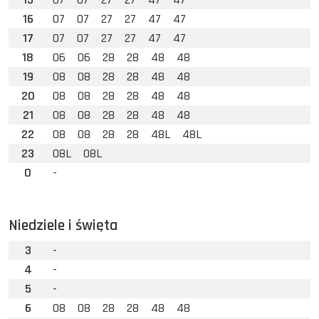
16
07
07
27
27
47
47
17
07
07
27
27
47
47
18
06
06
28
28
48
48
19
08
08
28
28
48
48
20
08
08
28
28
48
48
21
08
08
28
28
48
48
22
08
08
28
28
48L
48L
23
08L
08L
0
-
Niedziele i święta
3
-
4
-
5
-
6
08
08
28
28
48
48