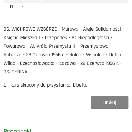
0
-
OS. WICHROWE WZGÓRZE - Murawa - Aleje Solidarności -
Księcia Mieszka I - Przepadek - Al. Niepodległości -
Towarowa - Al. Króla Przemysła II - Przemysłowa -
Robocza - 28 Czerwca 1956 r. - Rolna - Wspólna - Dolna
Wilda - Czechosłowacka - Łozowa - 28 Czerwca 1956 r. -
OS. DĘBINA
L - kurs skrócony do przystanku: Libelta
Drukuj
Przystanki