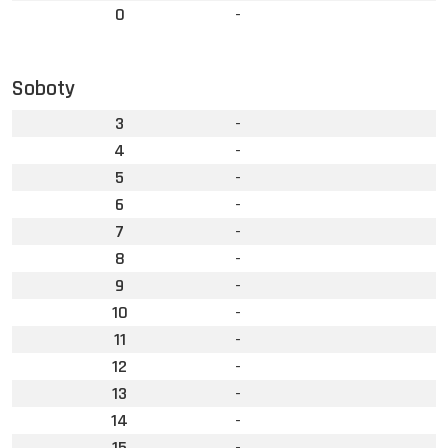
0
-
Soboty
3
-
4
-
5
-
6
-
7
-
8
-
9
-
10
-
11
-
12
-
13
-
14
-
15
-