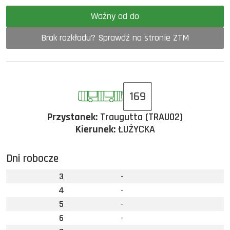
Ważny od do
Brak rozkładu? Sprawdź na stronie ZTM
169
Przystanek:
Traugutta (TRAU02)
Kierunek:
ŁUŻYCKA
Dni robocze
3
-
4
-
5
-
6
-