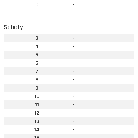
0
-
Soboty
3
-
4
-
5
-
6
-
7
-
8
-
9
-
10
-
11
-
12
-
13
-
14
-
15
-