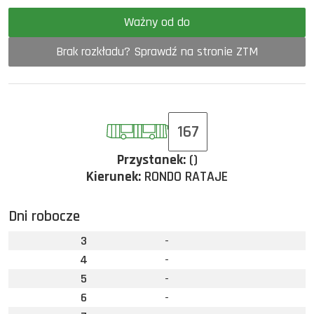
Ważny od do
Brak rozkładu? Sprawdź na stronie ZTM
167
Przystanek:
()
Kierunek:
RONDO RATAJE
Dni robocze
3
-
4
-
5
-
6
-