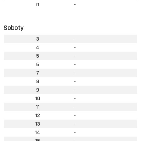
0
-
Soboty
3
-
4
-
5
-
6
-
7
-
8
-
9
-
10
-
11
-
12
-
13
-
14
-
15
-