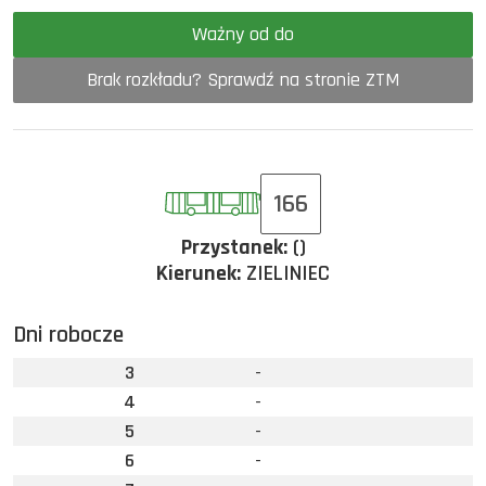
Ważny od do
Brak rozkładu? Sprawdź na stronie ZTM
166
Przystanek:
()
Kierunek:
ZIELINIEC
Dni robocze
3
-
4
-
5
-
6
-