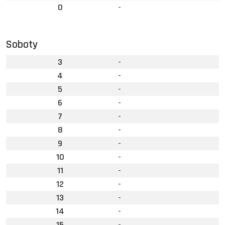
0
-
Soboty
3
-
4
-
5
-
6
-
7
-
8
-
9
-
10
-
11
-
12
-
13
-
14
-
15
-