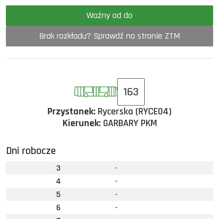
Ważny od do
Brak rozkładu? Sprawdź na stronie ZTM
163
Przystanek:
Rycerska (RYCE04)
Kierunek:
GARBARY PKM
Dni robocze
3
-
4
-
5
-
6
-