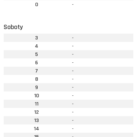
0
-
Soboty
3
-
4
-
5
-
6
-
7
-
8
-
9
-
10
-
11
-
12
-
13
-
14
-
15
-