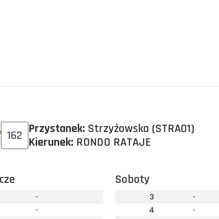
Przystanek:
Strzyżowska (STRA01)
162
Kierunek:
RONDO RATAJE
cze
Soboty
-
3
-
-
4
-