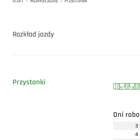
Start
Rozkład jazdy
Przystanek
Rozkład jazdy
Przystanki
Dni robo
3
4