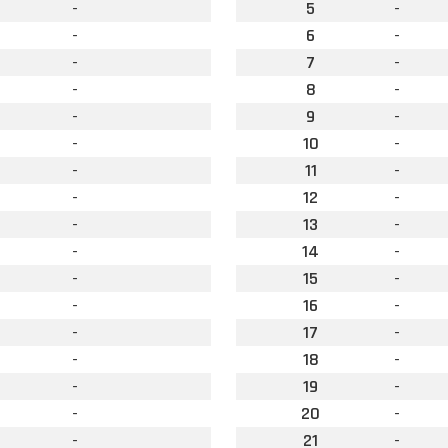
-
5
-
-
6
-
-
7
-
-
8
-
-
9
-
-
10
-
-
11
-
-
12
-
-
13
-
-
14
-
-
15
-
-
16
-
-
17
-
-
18
-
-
19
-
-
20
-
-
21
-