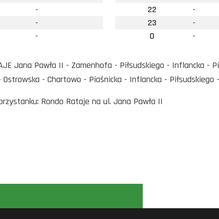
-
22
-
-
23
-
-
0
-
E Jana Pawła II - Zamenhofa - Piłsudskiego - Inflancka - Pi
 Ostrowska - Chartowo - Piaśnicka - Inflancka - Piłsudskie
 przystanku: Rondo Rataje na ul. Jana Pawła II