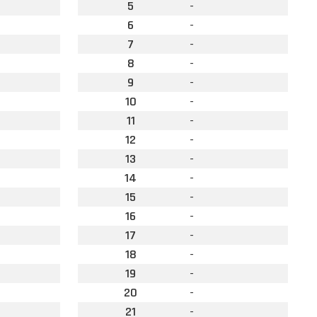
5
-
6
-
7
-
8
-
9
-
10
-
11
-
12
-
13
-
14
-
15
-
16
-
17
-
18
-
19
-
20
-
21
-