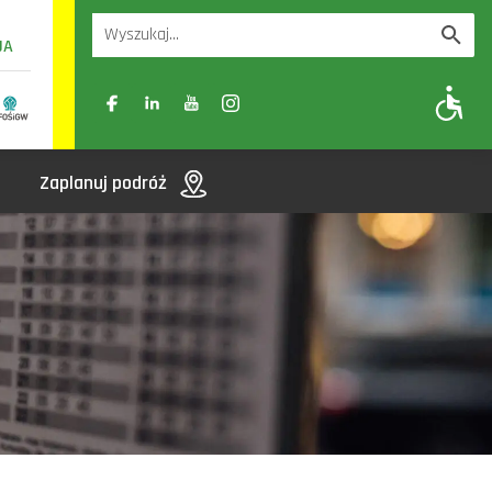
UA
A
A-
A+
Zaplanuj podróż