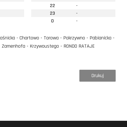
22
-
23
-
0
-
aśnicka - Chartowo - Torowa - Pokrzywno - Pabianicka -
go - Zamenhofa - Krzywoustego - RONDO RATAJE
Drukuj