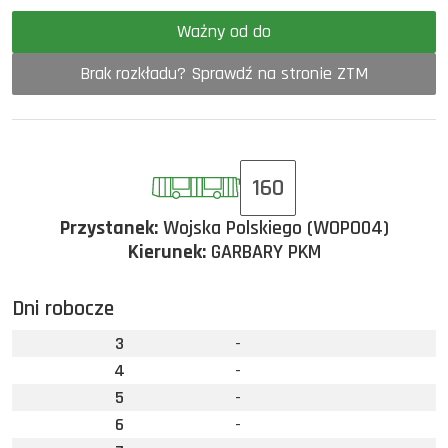
Ważny od do
Brak rozkładu? Sprawdź na stronie ZTM
160
Przystanek:
Wojska Polskiego (WOPO04)
Kierunek:
GARBARY PKM
Dni robocze
3
-
4
-
5
-
6
-