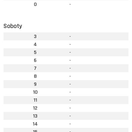
0
-
Soboty
3
-
4
-
5
-
6
-
7
-
8
-
9
-
10
-
11
-
12
-
13
-
14
-
15
-