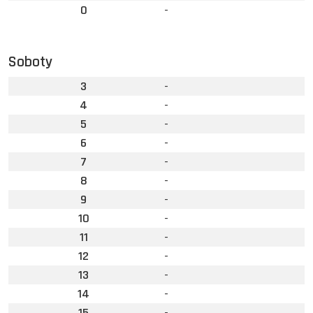
0
-
Soboty
3
-
4
-
5
-
6
-
7
-
8
-
9
-
10
-
11
-
12
-
13
-
14
-
15
-