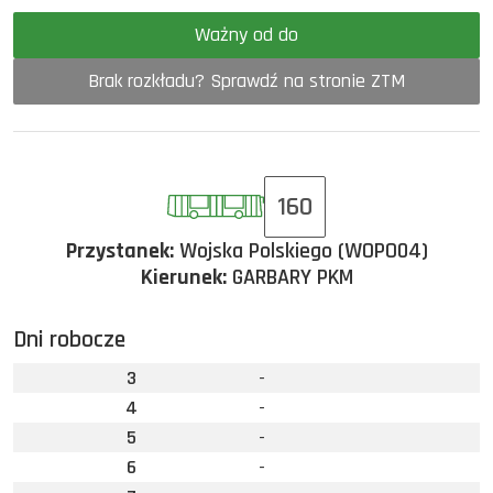
Ważny od do
Brak rozkładu? Sprawdź na stronie ZTM
160
Przystanek:
Wojska Polskiego (WOPO04)
Kierunek:
GARBARY PKM
Dni robocze
3
-
4
-
5
-
6
-