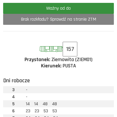
Ważny od do
Brak rozkładu? Sprawdź na stronie ZTM
157
Przystanek:
Ziemowita (ZIEM01)
Kierunek:
PUSTA
Dni robocze
3
-
4
-
5
14
14
48
48
6
23
23
53
53