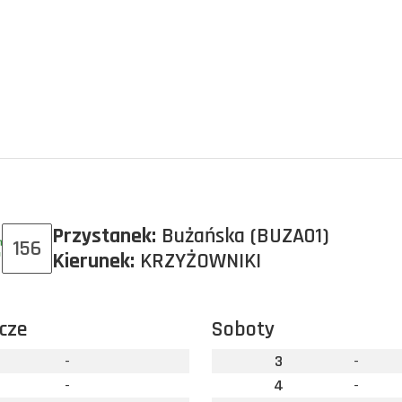
Przystanek:
Bużańska (BUZA01)
156
Kierunek:
KRZYŻOWNIKI
cze
Soboty
-
3
-
-
4
-