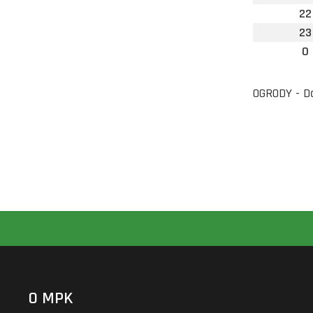
22
23
0
OGRODY - D
O MPK