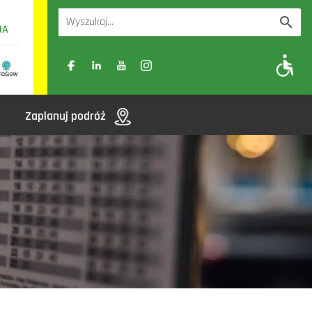
UA
A
A-
A+
Zaplanuj podróż