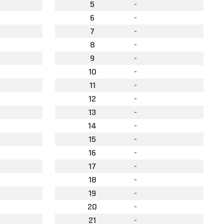
5
-
6
-
7
-
8
-
9
-
10
-
11
-
12
-
13
-
14
-
15
-
16
-
17
-
18
-
19
-
20
-
21
-