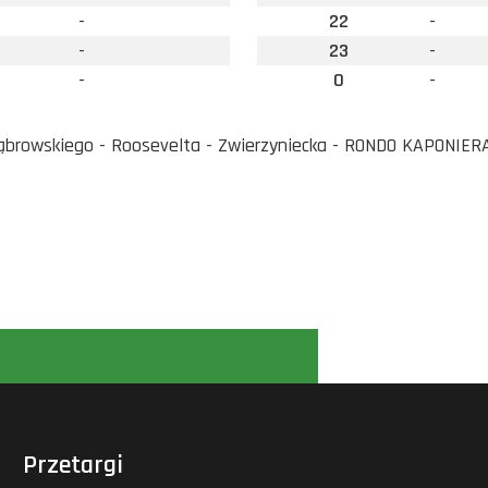
-
22
-
-
23
-
-
0
-
ąbrowskiego - Roosevelta - Zwierzyniecka - RONDO KAPONIER
Przetargi