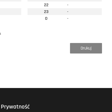
22
-
23
-
0
-
A
Drukuj
Prywatność