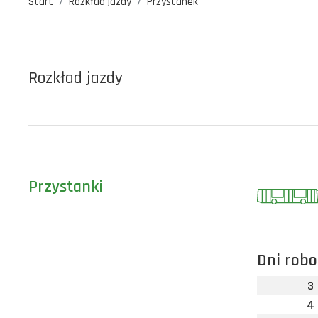
Start
Rozkład jazdy
Przystanek
Rozkład jazdy
Przystanki
Dni robo
3
4