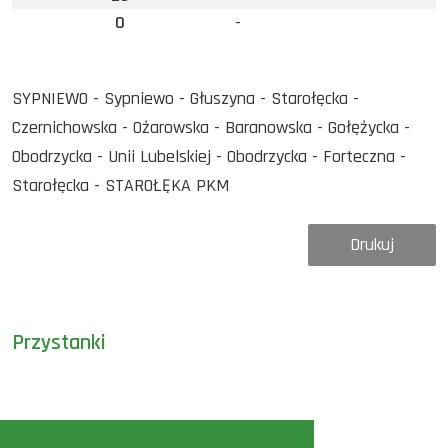
0
-
SYPNIEWO - Sypniewo - Głuszyna - Starołęcka -
Czernichowska - Ożarowska - Baranowska - Gołężycka -
Obodrzycka - Unii Lubelskiej - Obodrzycka - Forteczna -
Starołęcka - STAROŁĘKA PKM
Drukuj
Przystanki