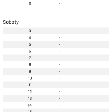
0
-
Soboty
3
-
4
-
5
-
6
-
7
-
8
-
9
-
10
-
11
-
12
-
13
-
14
-
15
-