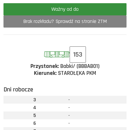
Ważny od do
Brak rozkładu? Sprawdź na stronie ZTM
153
Przystanek:
Babki/ (BBBAB01)
Kierunek:
STAROŁĘKA PKM
Dni robocze
3
-
4
-
5
-
6
-