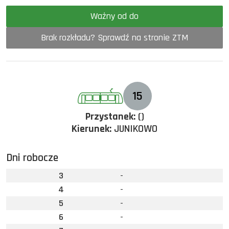
Ważny od do
Brak rozkładu? Sprawdź na stronie ZTM
15
Przystanek:
()
Kierunek:
JUNIKOWO
Dni robocze
3
-
4
-
5
-
6
-