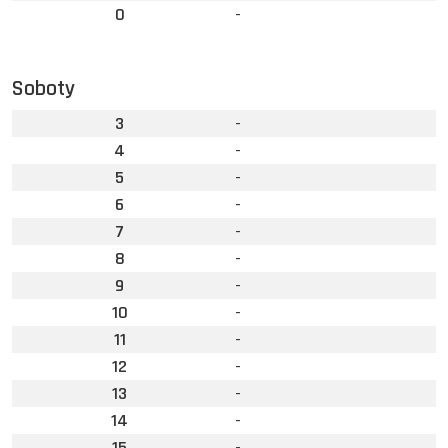
0
-
Soboty
3
-
4
-
5
-
6
-
7
-
8
-
9
-
10
-
11
-
12
-
13
-
14
-
15
-